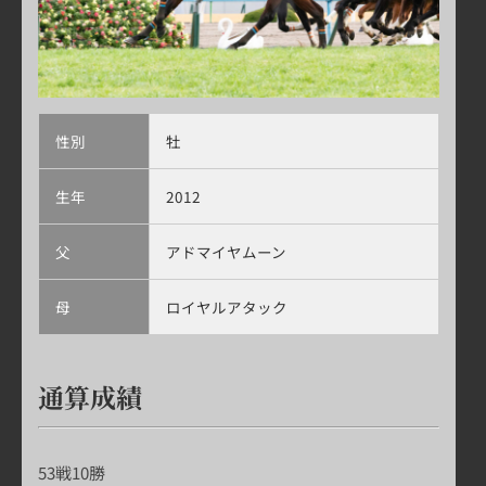
性別
牡
生年
2012
父
アドマイヤムーン
母
ロイヤルアタック
通算成績
53
戦10勝